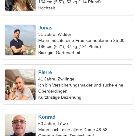
164 cm (5'5"), 52 kg (114 Pfund)
Hochzeit
Jonas
31 Jahre, Widder
Mann möchte eine Frau kennenlernen 25-30
186 cm (6'2"), 87 kg (191 Pfund)
Biologie, Gartenarbeit
Pierre
41 Jahre, Zwillinge
Ich bin Versicherungsmakler und suche eine
schöne Frau
Oberderdingen
Kurzfristige Beziehung
Konrad
60 Jahre, Löwe
Mann sucht eine ältere Dame 48-58
Oberderdingen, Deutschland