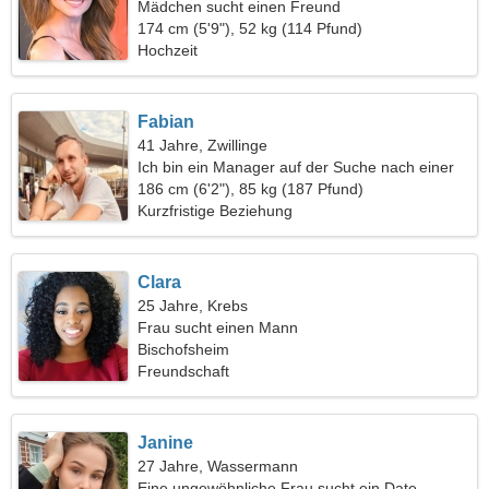
Mädchen sucht einen Freund
174 cm (5'9"), 52 kg (114 Pfund)
Hochzeit
Fabian
41 Jahre, Zwillinge
Ich bin ein Manager auf der Suche nach einer
netten Frau
186 cm (6'2"), 85 kg (187 Pfund)
Kurzfristige Beziehung
Clara
25 Jahre, Krebs
Frau sucht einen Mann
Bischofsheim
Freundschaft
Janine
27 Jahre, Wassermann
Eine ungewöhnliche Frau sucht ein Date