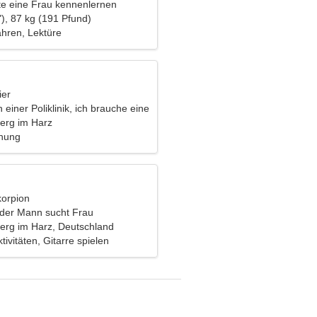
e eine Frau kennenlernen
), 87 kg (191 Pfund)
ahren, Lektüre
ier
n einer Poliklinik, ich brauche eine
 Frau
erg im Harz
ehung
korpion
nder Mann sucht Frau
erg im Harz, Deutschland
tivitäten, Gitarre spielen