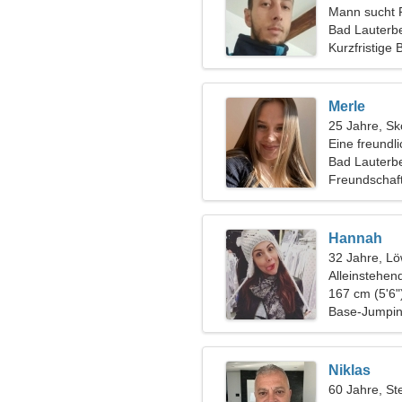
Mann sucht 
Bad Lauterbe
Kurzfristige
Merle
25 Jahre, Sk
Eine freundli
Beziehung s
Bad Lauterb
Freundschaf
Hannah
32 Jahre, L
Alleinstehen
167 cm (5'6"
Base-Jumping
Niklas
60 Jahre, St