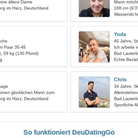
eine ältere Dame
Mann möcht
rg im Harz, Deutschland
188 cm (6'3"
Wasserski f
Yoda
sche
45 Jahre, St
in Paar 35-45
Ich arbeite i
), 59 kg (130 Pfund)
wundervolle
Bad Lauterb
lg
Echte Bezi
Chris
aage
34 Jahre, S
einen glücklichen Mann zum
Alleinstehe
rg im Harz, Deutschland
Bad Lauterb
Sportliche Ak
So funktioniert DeuDatingGo