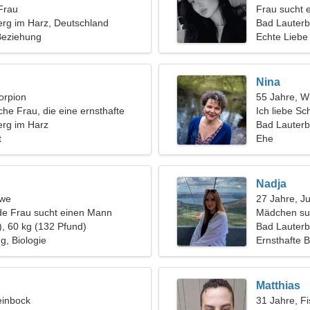
Frau
Frau sucht 
rg im Harz, Deutschland
Bad Lauterb
 Beziehung
Echte Liebe
Nina
orpion
55 Jahre, W
che Frau, die eine ernsthafte
Ich liebe S
ucht
erg im Harz
Bad Lauterb
t
Ehe
Nadja
öwe
27 Jahre, J
de Frau sucht einen Mann
Mädchen su
), 60 kg (132 Pfund)
Bad Lauterb
, Biologie
Ernsthafte 
Matthias
einbock
31 Jahre, F