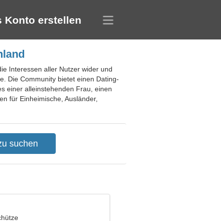
 Konto erstellen
hland
ie Interessen aller Nutzer wider und
e. Die Community bietet einen Dating-
s einer alleinstehenden Frau, einen
en für Einheimische, Ausländer,
chütze