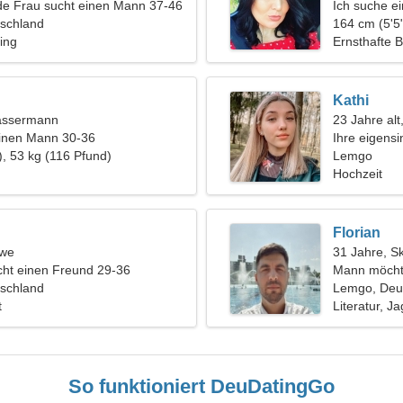
de Frau sucht einen Mann 37-46
Ich suche e
schland
gemeinsame
164 cm (5'5"
ing
Ernsthafte 
Kathi
assermann
23 Jahre alt
einen Mann 30-36
Ihre eigensi
), 53 kg (116 Pfund)
Lemgo
Hochzeit
Florian
öwe
31 Jahre, S
ht einen Freund 29-36
Mann möcht
schland
Lemgo, Deu
t
Literatur, J
So funktioniert DeuDatingGo