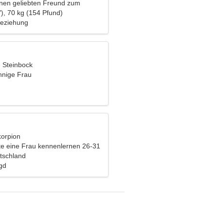
inen geliebten Freund zum
n Skifahren
), 70 kg (154 Pfund)
Beziehung
, Steinbock
nnige Frau
korpion
e eine Frau kennenlernen 26-31
tschland
agd