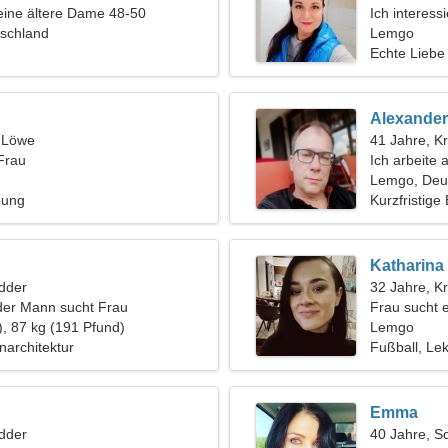
eine ältere Dame 48-50
Ich interess
schland
Lemgo
Echte Liebe
Alexander
, Löwe
41 Jahre, K
Frau
Ich arbeite
Frau
Lemgo, Deu
hung
Kurzfristige
Katharina
dder
32 Jahre, K
der Mann sucht Frau
Frau sucht 
), 87 kg (191 Pfund)
Lemgo
narchitektur
Fußball, Lek
Emma
dder
40 Jahre, S