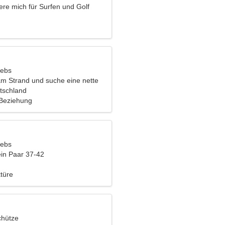
iere mich für Surfen und Golf
rebs
 am Strand und suche eine nette
tschland
 Beziehung
rebs
ein Paar 37-42
türe
chütze