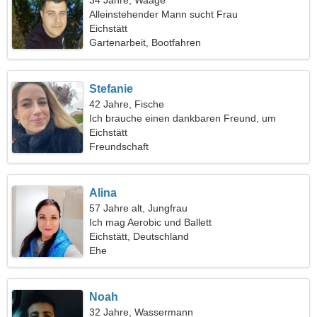
34 Jahre, Waage
Alleinstehender Mann sucht Frau
Eichstätt
Gartenarbeit, Bootfahren
Stefanie
42 Jahre, Fische
Ich brauche einen dankbaren Freund, um
zusammen Ski zu fahren
Eichstätt
Freundschaft
Alina
57 Jahre alt, Jungfrau
Ich mag Aerobic und Ballett
Eichstätt, Deutschland
Ehe
Noah
32 Jahre, Wassermann