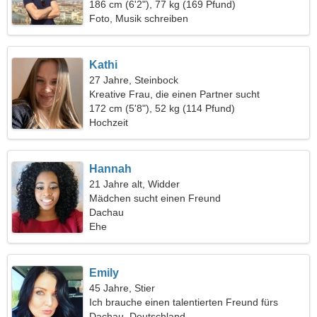
186 cm (6'2"), 77 kg (169 Pfund)
Foto, Musik schreiben
Kathi
27 Jahre, Steinbock
Kreative Frau, die einen Partner sucht
172 cm (5'8"), 52 kg (114 Pfund)
Hochzeit
Hannah
21 Jahre alt, Widder
Mädchen sucht einen Freund
Dachau
Ehe
Emily
45 Jahre, Stier
Ich brauche einen talentierten Freund fürs
Leben
Dachau, Deutschland