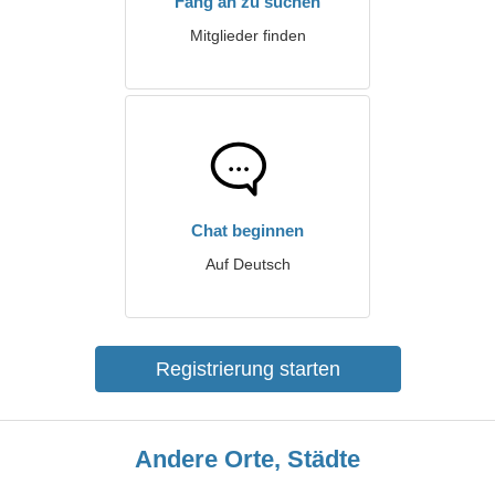
Fang an zu suchen
Mitglieder finden
Chat beginnen
Auf Deutsch
Registrierung starten
Andere Orte, Städte