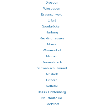
Dresden
Wiesbaden
Braunschweig
Erfurt
Saarbrücken
Harburg
Recklinghausen
Moers
Wilmersdorf
Minden
Grevenbroich
Schwäbisch Gmünd
Albstadt
Gifhorn
Nettetal
Bezirk Lichtenberg
Neustadt-Süd
Eidelstedt