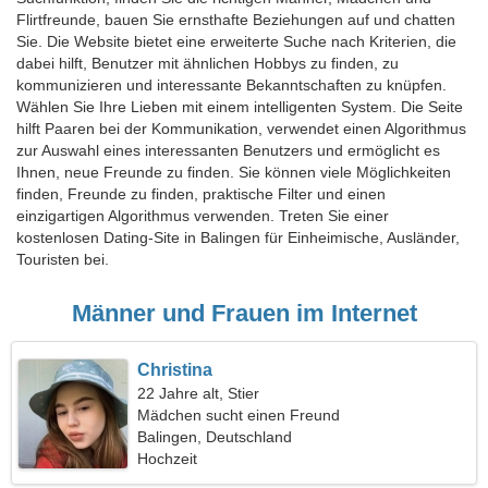
Flirtfreunde, bauen Sie ernsthafte Beziehungen auf und chatten
Sie. Die Website bietet eine erweiterte Suche nach Kriterien, die
dabei hilft, Benutzer mit ähnlichen Hobbys zu finden, zu
kommunizieren und interessante Bekanntschaften zu knüpfen.
Wählen Sie Ihre Lieben mit einem intelligenten System. Die Seite
hilft Paaren bei der Kommunikation, verwendet einen Algorithmus
zur Auswahl eines interessanten Benutzers und ermöglicht es
Ihnen, neue Freunde zu finden. Sie können viele Möglichkeiten
finden, Freunde zu finden, praktische Filter und einen
einzigartigen Algorithmus verwenden. Treten Sie einer
kostenlosen Dating-Site in Balingen für Einheimische, Ausländer,
Touristen bei.
Männer und Frauen im Internet
Christina
22 Jahre alt, Stier
Mädchen sucht einen Freund
Balingen, Deutschland
Hochzeit