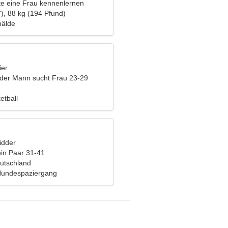
e eine Frau kennenlernen
), 88 kg (194 Pfund)
mälde
ier
nder Mann sucht Frau 23-29
etball
idder
ein Paar 31-41
utschland
Hundespaziergang