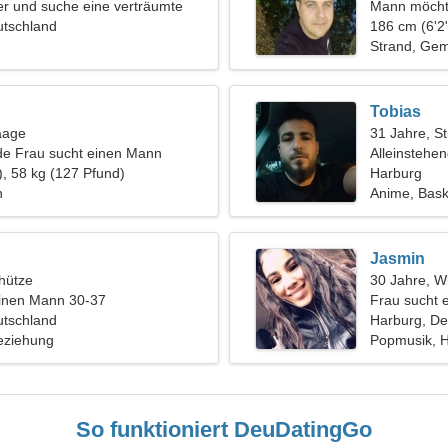
er und suche eine verträumte
Mann möcht
utschland
186 cm (6'2"
Strand, Ge
Tobias
aage
31 Jahre, St
de Frau sucht einen Mann
Alleinstehe
), 58 kg (127 Pfund)
Harburg
n
Anime, Bask
Jasmin
hütze
30 Jahre, W
einen Mann 30-37
Frau sucht 
utschland
Harburg, De
eziehung
Popmusik, 
So funktioniert DeuDatingGo