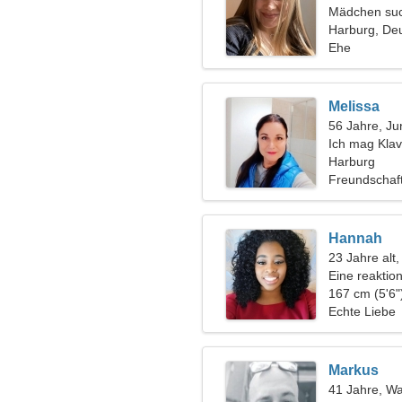
Mädchen suc
Harburg, De
Ehe
Melissa
56 Jahre, Ju
Ich mag Klavi
Harburg
Freundschaf
Hannah
23 Jahre alt,
Eine reaktio
Mann
167 cm (5'6"
Echte Liebe
Markus
41 Jahre, W