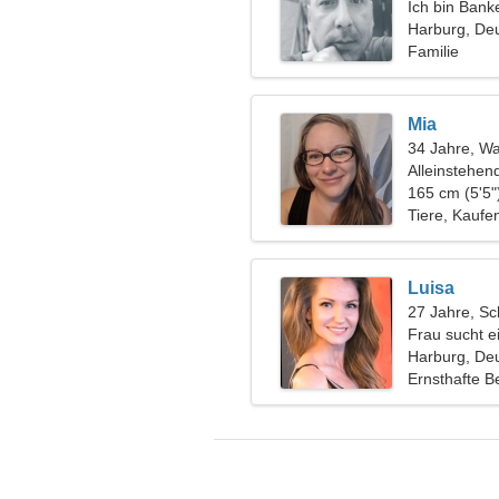
Ich bin Bank
Frau
Harburg, De
Familie
Mia
34 Jahre, W
Alleinstehen
165 cm (5'5"
Tiere, Kaufe
Luisa
27 Jahre, Sc
Frau sucht 
Harburg, De
Ernsthafte B