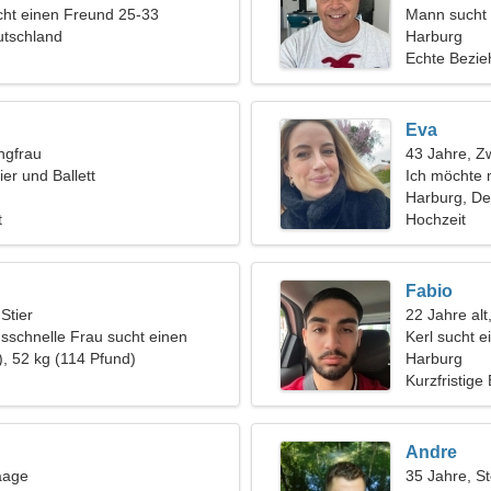
ht einen Freund 25-33
Mann sucht 
utschland
Harburg
Echte Bezi
Eva
ngfrau
43 Jahre, Zw
er und Ballett
Ich möchte 
Harburg, De
t
Hochzeit
Fabio
 Stier
22 Jahre alt
nsschnelle Frau sucht einen
Kerl sucht 
), 52 kg (114 Pfund)
Harburg
Kurzfristige
Andre
aage
35 Jahre, S