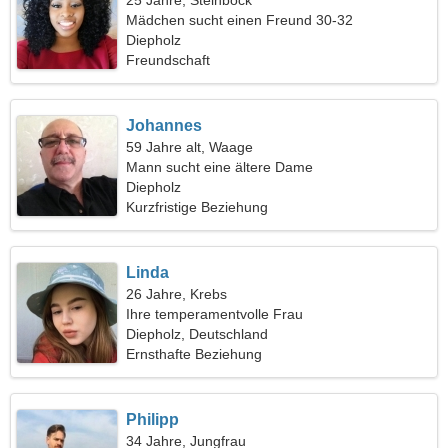
25 Jahre, Steinbock
Mädchen sucht einen Freund 30-32
Diepholz
Freundschaft
Johannes
59 Jahre alt, Waage
Mann sucht eine ältere Dame
Diepholz
Kurzfristige Beziehung
Linda
26 Jahre, Krebs
Ihre temperamentvolle Frau
Diepholz, Deutschland
Ernsthafte Beziehung
Philipp
34 Jahre, Jungfrau