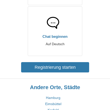
Chat beginnen
Auf Deutsch
Registrierung starten
Andere Orte, Städte
Hamburg
Eimsbüttel