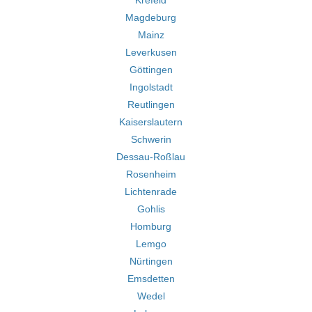
Krefeld
Magdeburg
Mainz
Leverkusen
Göttingen
Ingolstadt
Reutlingen
Kaiserslautern
Schwerin
Dessau-Roßlau
Rosenheim
Lichtenrade
Gohlis
Homburg
Lemgo
Nürtingen
Emsdetten
Wedel