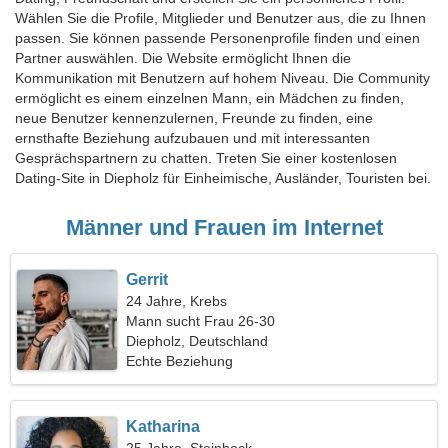
Wählen Sie die Profile, Mitglieder und Benutzer aus, die zu Ihnen
passen. Sie können passende Personenprofile finden und einen
Partner auswählen. Die Website ermöglicht Ihnen die
Kommunikation mit Benutzern auf hohem Niveau. Die Community
ermöglicht es einem einzelnen Mann, ein Mädchen zu finden,
neue Benutzer kennenzulernen, Freunde zu finden, eine
ernsthafte Beziehung aufzubauen und mit interessanten
Gesprächspartnern zu chatten. Treten Sie einer kostenlosen
Dating-Site in Diepholz für Einheimische, Ausländer, Touristen bei.
Männer und Frauen im Internet
Gerrit
24 Jahre, Krebs
Mann sucht Frau 26-30
Diepholz, Deutschland
Echte Beziehung
Katharina