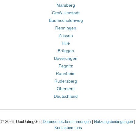
Marsberg
Groß-Umstadt
Baumschulenweg
Renningen
Zossen
Hille
Brüggen
Beverungen
Pegnitz
Raunheim
Rudersberg
Oberzent
Deutschland
© 2026, DeuDatingGo |
Datenschutzbestimmungen
|
Nutzungsbedingungen
|
Kontaktiere uns