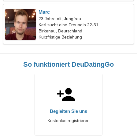
Marc
23 Jahre alt, Jungfrau
Kerl sucht eine Freundin 22-31
Birkenau, Deutschland
Kurzfristige Beziehung
So funktioniert DeuDatingGo
Begleiten Sie uns
Kostenlos registrieren