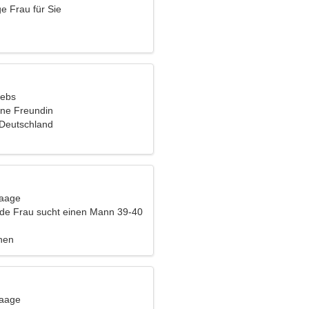
ge Frau für Sie
rebs
ine Freundin
 Deutschland
Waage
nde Frau sucht einen Mann 39-40
hen
Waage