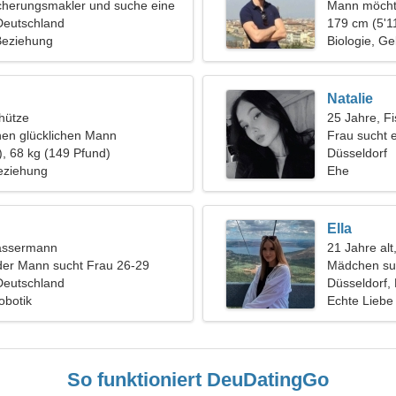
icherungsmakler und suche eine
Mann möcht
Deutschland
179 cm (5'11
 Beziehung
Biologie, Ge
Natalie
hütze
25 Jahre, F
nen glücklichen Mann
Frau sucht 
), 68 kg (149 Pfund)
Düsseldorf
eziehung
Ehe
Ella
assermann
21 Jahre alt
der Mann sucht Frau 26-29
Mädchen su
Deutschland
Düsseldorf,
obotik
Echte Liebe
So funktioniert DeuDatingGo