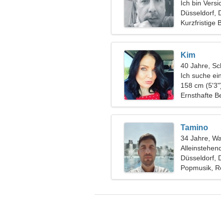
Ich bin Vers
lustige Frau
Düsseldorf, 
Kurzfristige
Kim
40 Jahre, Sc
Ich suche ei
158 cm (5'3"
Ernsthafte B
Tamino
34 Jahre, W
Alleinstehen
Düsseldorf, 
Popmusik, R