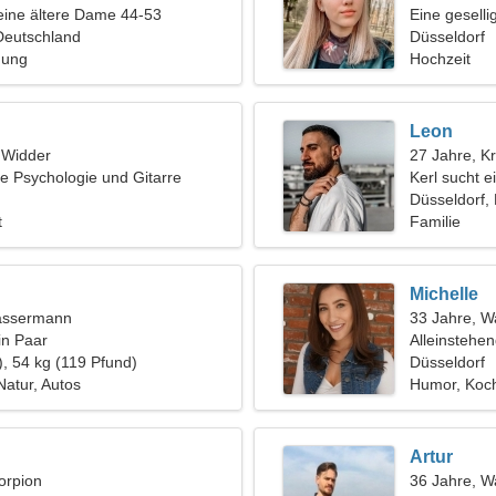
eine ältere Dame 44-53
Eine geselli
Deutschland
Düsseldorf
hung
Hochzeit
Leon
, Widder
27 Jahre, K
e Psychologie und Gitarre
Kerl sucht e
Düsseldorf,
t
Familie
Michelle
assermann
33 Jahre, 
in Paar
Alleinstehe
), 54 kg (119 Pfund)
Düsseldorf
Natur, Autos
Humor, Koc
Artur
orpion
36 Jahre, 