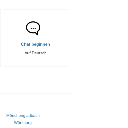
Chat beginnen
Auf Deutsch
Mönchengladbach
Würzburg