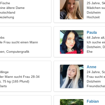
 Fische
25 Jahre, S
eine ältere Dame
Mädchen su
eutschland
Dotzheim
 Beziehung
Hochzeit
Paula
ebs
44 Jahre alt
de Frau sucht einen Mann
Ich suche 
Reisen
Dotzheim, D
en, Computergrafik
Ehe
Anne
llinge
24 Jahre, S
der Mann sucht Frau 28-34
Frau sucht 
), 75 kg (165 Pfund)
Dotzheim
Darts
Freundschaf
Fabian