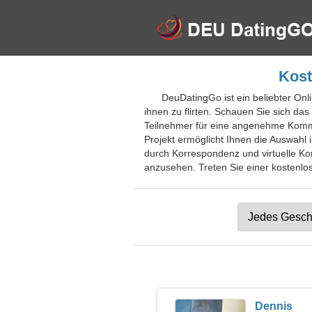
Kost
DeuDatingGo ist ein beliebter Onl
ihnen zu flirten. Schauen Sie sich da
Teilnehmer für eine angenehme Kommun
Projekt ermöglicht Ihnen die Auswahl
durch Korrespondenz und virtuelle K
anzusehen. Treten Sie einer kostenlos
Dennis