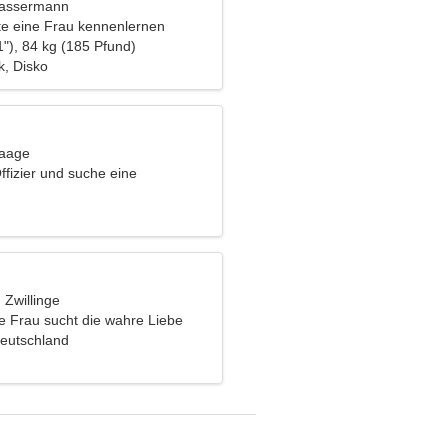
Wassermann
e eine Frau kennenlernen
"), 84 kg (185 Pfund)
k, Disko
Waage
Offizier und suche eine
e Frau
, Zwillinge
le Frau sucht die wahre Liebe
eutschland