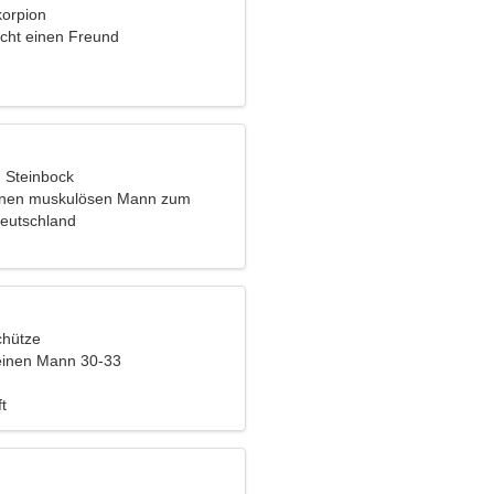
korpion
cht einen Freund
, Steinbock
einen muskulösen Mann zum
eutschland
chütze
einen Mann 30-33
t