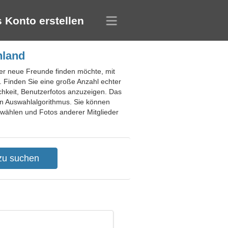
 Konto erstellen
hland
 der neue Freunde finden möchte, mit
e. Finden Sie eine große Anzahl echter
hkeit, Benutzerfotos anzuzeigen. Das
en Auswahlalgorithmus. Sie können
wählen und Fotos anderer Mitglieder