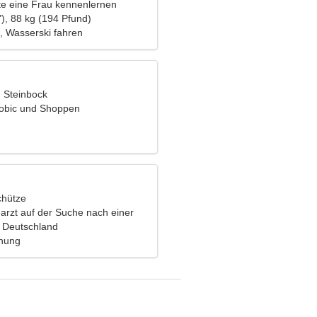
e eine Frau kennenlernen
), 88 kg (194 Pfund)
, Wasserski fahren
, Steinbock
obic und Shoppen
chütze
narzt auf der Suche nach einer
rau
 Deutschland
ehung