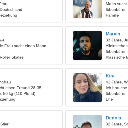
Frau
Mann sucht 
 Deutschland
Ibbenbüren
 Beziehung
Familie
Marvin
öwe
33 Jahre, J
de Frau sucht einen Mann
Alleinstehe
Ibbenbüren,
 Roller Skates
Klassische 
Kira
ngfrau
41 Jahre, 
ht einen Freund 28-35
Ich brauche
), 50 kg (110 Pfund)
zusammen z
Ibbenbüren
eziehung
Ehe
Dennis
 Stier
32 Jahre, St