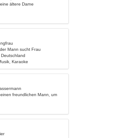
eine ältere Dame
ungfrau
nder Mann sucht Frau
 Deutschland
Musik, Karaoke
Wassermann
 einen freundlichen Mann, um
u reisen
ier