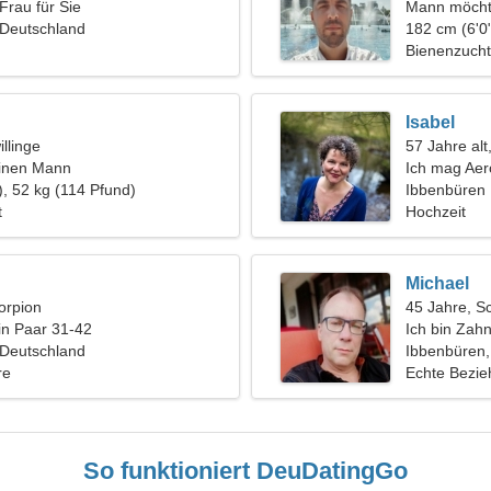
Frau für Sie
Mann möcht
 Deutschland
182 cm (6'0"
Bienenzucht
Isabel
llinge
57 Jahre alt
einen Mann
Ich mag Aer
), 52 kg (114 Pfund)
Ibbenbüren
t
Hochzeit
Michael
orpion
45 Jahre, S
in Paar 31-42
Ich bin Zah
 Deutschland
fröhlichen F
Ibbenbüren,
re
Echte Bezi
So funktioniert DeuDatingGo