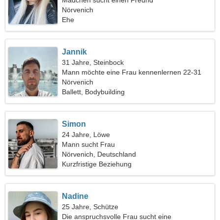
Mädchen sucht einen Freund
Nörvenich
Ehe
Jannik
31 Jahre, Steinbock
Mann möchte eine Frau kennenlernen 22-31
Nörvenich
Ballett, Bodybuilding
Simon
24 Jahre, Löwe
Mann sucht Frau
Nörvenich, Deutschland
Kurzfristige Beziehung
Nadine
25 Jahre, Schütze
Die anspruchsvolle Frau sucht eine