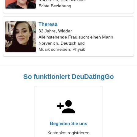
Echte Beziehung
Theresa
32 Jahre, Widder
Alleinstehende Frau sucht einen Mann
Nörvenich, Deutschland
Musik schreiben, Physik
So funktioniert DeuDatingGo
Begleiten Sie uns
Kostenlos registrieren