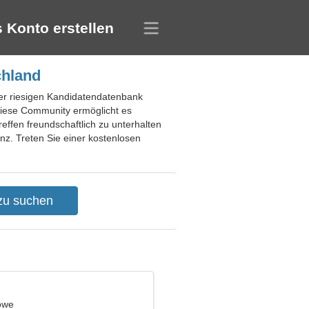
 Konto erstellen
chland
ner riesigen Kandidatendatenbank
Diese Community ermöglicht es
effen freundschaftlich zu unterhalten
enz. Treten Sie einer kostenlosen
öwe