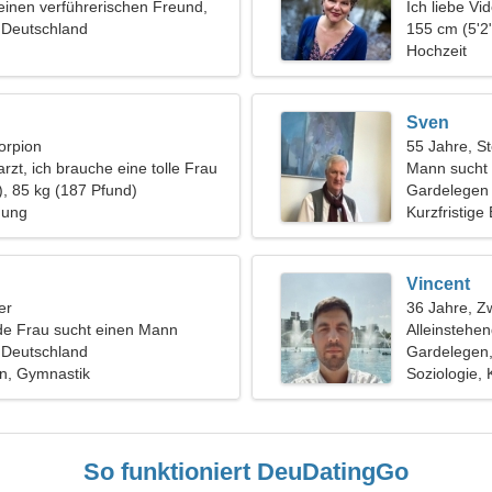
einen verführerischen Freund,
Ich liebe Vi
 Ski zu fahren
 Deutschland
155 cm (5'2"
Hochzeit
Sven
orpion
55 Jahre, S
rzt, ich brauche eine tolle Frau
Mann sucht 
), 85 kg (187 Pfund)
Gardelegen
hung
Kurzfristige
Vincent
er
36 Jahre, Zw
de Frau sucht einen Mann
Alleinstehe
 Deutschland
Gardelegen,
n, Gymnastik
Soziologie, 
So funktioniert DeuDatingGo