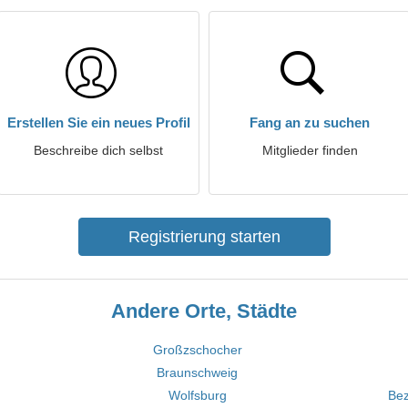
Erstellen Sie ein neues Profil
Fang an zu suchen
Beschreibe dich selbst
Mitglieder finden
Registrierung starten
Andere Orte, Städte
Großzschocher
Braunschweig
Wolfsburg
Bez