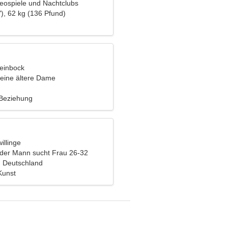
deospiele und Nachtclubs
), 62 kg (136 Pfund)
teinbock
eine ältere Dame
 Beziehung
illinge
nder Mann sucht Frau 26-32
 Deutschland
Kunst