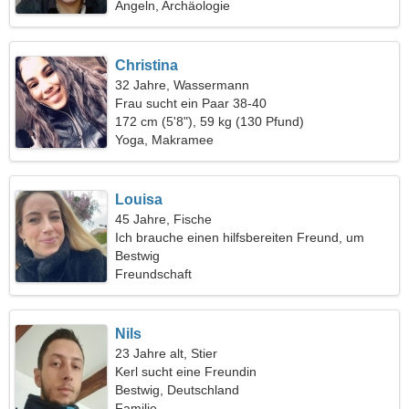
Angeln, Archäologie
Christina
32 Jahre, Wassermann
Frau sucht ein Paar 38-40
172 cm (5'8"), 59 kg (130 Pfund)
Yoga, Makramee
Louisa
45 Jahre, Fische
Ich brauche einen hilfsbereiten Freund, um
zusammen campen zu gehen
Bestwig
Freundschaft
Nils
23 Jahre alt, Stier
Kerl sucht eine Freundin
Bestwig, Deutschland
Familie