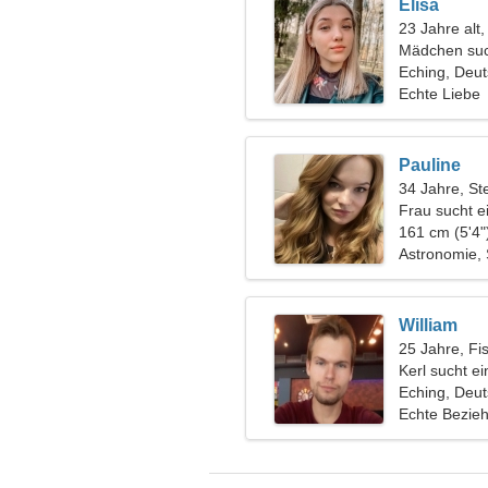
Elisa
23 Jahre alt
Mädchen suc
Eching, Deu
Echte Liebe
Pauline
34 Jahre, St
Frau sucht e
161 cm (5'4"
Astronomie
William
25 Jahre, Fi
Kerl sucht e
Eching, Deu
Echte Bezie