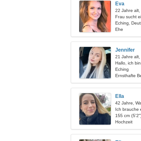
Eva
22 Jahre alt
Frau sucht 
Eching, Deu
Ehe
Jennifer
21 Jahre alt
Hallo, ich bi
Eching
Ernsthafte B
Ella
42 Jahre, W
Ich brauche 
zusammen zu
155 cm (5'2"
Hochzeit