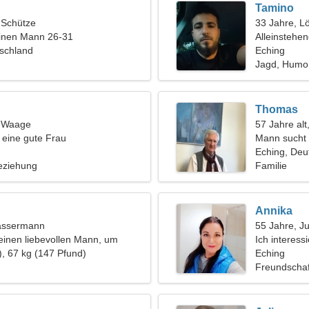
Tamino
, Schütze
33 Jahre, L
einen Mann 26-31
Alleinstehe
tschland
Eching
Jagd, Humo
Thomas
, Waage
57 Jahre alt,
n eine gute Frau
Mann sucht 
Eching, Deu
eziehung
Familie
Annika
assermann
55 Jahre, J
einen liebevollen Mann, um
Ich interess
 reisen
), 67 kg (147 Pfund)
Musik
Eching
Freundschaf