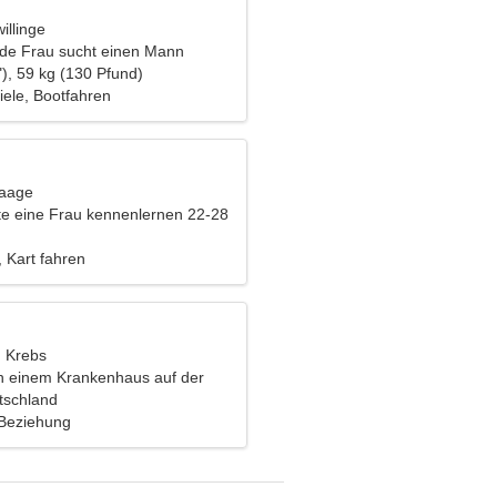
illinge
nde Frau sucht einen Mann
), 59 kg (130 Pfund)
ele, Bootfahren
Waage
e eine Frau kennenlernen 22-28
 Kart fahren
, Krebs
 in einem Krankenhaus auf der
einer romantischen Frau
tschland
 Beziehung