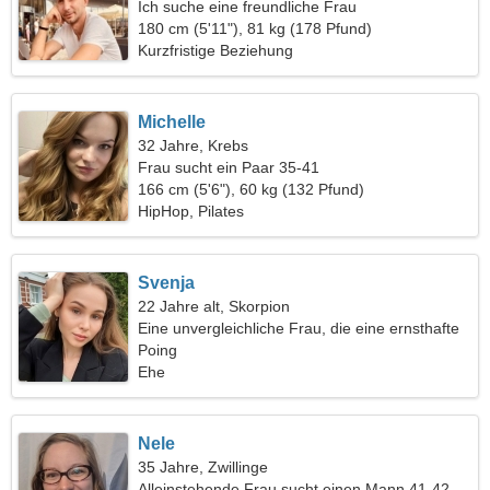
Ich suche eine freundliche Frau
180 cm (5'11"), 81 kg (178 Pfund)
Kurzfristige Beziehung
Michelle
32 Jahre, Krebs
Frau sucht ein Paar 35-41
166 cm (5'6"), 60 kg (132 Pfund)
HipHop, Pilates
Svenja
22 Jahre alt, Skorpion
Eine unvergleichliche Frau, die eine ernsthafte
Beziehung sucht
Poing
Ehe
Nele
35 Jahre, Zwillinge
Alleinstehende Frau sucht einen Mann 41-42