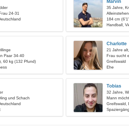
Marvin
dder
35 Jahre, K
Frau 24-31
Alleinstehe
Deutschland
184 cm (6'1"
Handball, V
Charlotte
llinge
21 Jahre alt
in Paar 34-40
Frau sucht 
), 60 kg (132 Pfund)
Greifswald
tness
Ehe
Tobias
er
32 Jahre, 
wling und Schach
Mann möcht
Deutschland
Greifswald,
t
Spaziergäng