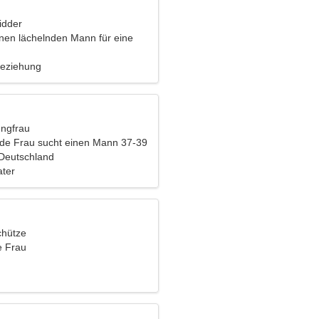
idder
inen lächelnden Mann für eine
Beziehung
ungfrau
nde Frau sucht einen Mann 37-39
 Deutschland
ater
chütze
e Frau