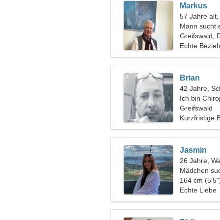
Markus
57 Jahre alt
Mann sucht 
Greifswald, 
Echte Bezie
Brian
42 Jahre, Sc
Ich bin Chiro
verspielte F
Greifswald
Kurzfristige
Jasmin
26 Jahre, W
Mädchen suc
164 cm (5'5"
Echte Liebe