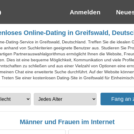
Anmelden
Neues
nloses Online-Dating in Greifswald, Deuts
ine-Dating-Service in Greifswald, Deutschland. Treffen Sie die idealen 
e anhand von Suchkriterien geeignete Benutzer aus. Studieren Sie Pro
gartigen Partnerauswahlalgorithmus ermöglicht Ihnen die Website, Fre
n. Dies ist eine bequeme Möglichkeit, Kommunikation und viele Profil
anntschaften zu schließen und aus einer Vielzahl von Optionen eine e
einen Chat eine erweiterte Suche durchführt. Auf der Website können S
Treten Sie einer kostenlosen Dating-Site in Greifswald für Einheimische
Männer und Frauen im Internet