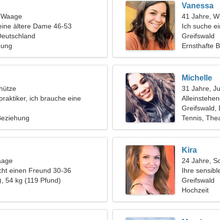
Vanessa
, Waage
41 Jahre, W
eine ältere Dame 46-53
Ich suche e
Deutschland
Familie
Greifswald
hung
Ernsthafte 
Michelle
hütze
31 Jahre, J
praktiker, ich brauche eine
Alleinstehe
rau
Greifswald,
 Beziehung
Tennis, The
Kira
aage
24 Jahre, S
ht einen Freund 30-36
Ihre sensibl
), 54 kg (119 Pfund)
Greifswald
Hochzeit