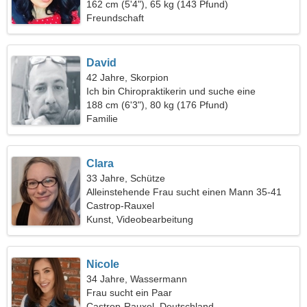
162 cm (5'4"), 65 kg (143 Pfund)
Freundschaft
David
42 Jahre, Skorpion
Ich bin Chiropraktikerin und suche eine
fantastische Frau
188 cm (6'3"), 80 kg (176 Pfund)
Familie
Clara
33 Jahre, Schütze
Alleinstehende Frau sucht einen Mann 35-41
Castrop-Rauxel
Kunst, Videobearbeitung
Nicole
34 Jahre, Wassermann
Frau sucht ein Paar
Castrop-Rauxel, Deutschland