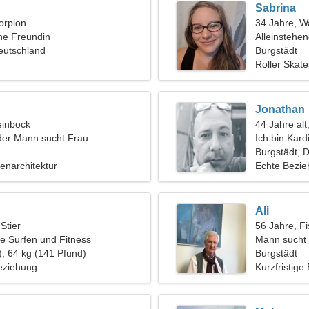
Sabrina
orpion
34 Jahre, 
ine Freundin
Alleinstehe
eutschland
Burgstädt
Roller Skates
Jonathan
einbock
44 Jahre al
der Mann sucht Frau
Ich bin Kard
Frau
Burgstädt, 
nenarchitektur
Echte Bezi
Ali
 Stier
56 Jahre, F
e Surfen und Fitness
Mann sucht 
), 64 kg (141 Pfund)
Burgstädt
eziehung
Kurzfristige