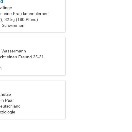
d
illinge
e eine Frau kennenlernen
), 82 kg (180 Pfund)
n, Schwimmen
t, Wassermann
cht einen Freund 25-31
t
chütze
ein Paar
Deutschland
ziologie