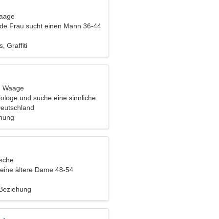
Waage
nde Frau sucht einen Mann 36-44
, Graffiti
t, Waage
iologe und suche eine sinnliche
Deutschland
ehung
ische
eine ältere Dame 48-54
 Beziehung