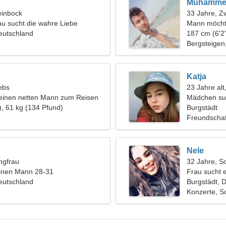
Muhamme
einbock
33 Jahre, Zw
au sucht die wahre Liebe
Mann möcht
eutschland
187 cm (6'2"
Bergsteige
Katja
ebs
23 Jahre al
 einen netten Mann zum Reisen
Mädchen su
), 61 kg (134 Pfund)
Burgstädt
Freundschaf
Nele
ngfrau
32 Jahre, S
einen Mann 28-31
Frau sucht 
eutschland
Burgstädt, 
Konzerte, So