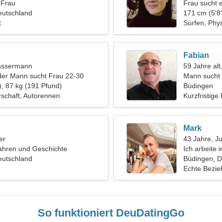
 Frau
Frau sucht 
eutschland
171 cm (5'8"
t
Surfen, Phys
Fabian
assermann
59 Jahre alt
der Mann sucht Frau 22-30
Mann sucht 
), 87 kg (191 Pfund)
Büdingen
schaft, Autorennen
Kurzfristige
Mark
er
43 Jahre, J
ahren und Geschichte
Ich arbeite
eutschland
eine einfüh
Büdingen, D
Echte Bezi
So funktioniert DeuDatingGo