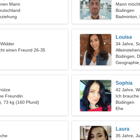
einen Mann
Mann möcht
eutschland
Büdingen
eziehung
Badminton,
Louisa
, Widder
34 Jahre, S
ht einen Freund 26-35
Alleinstehe
Büdingen, D
Geographie,
Sophia
hütze
42 Jahre, 
ine Freundin
Ich brauche
), 73 kg (160 Pfund)
Büdingen
Ehe
Laura
sche
35 Jahre, J