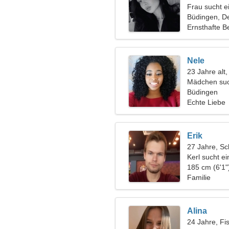
Frau sucht 
Büdingen, D
Ernsthafte B
Nele
23 Jahre alt
Mädchen suc
Büdingen
Echte Liebe
Erik
27 Jahre, Sc
Kerl sucht e
185 cm (6'1"
Familie
Alina
24 Jahre, Fi