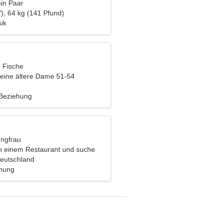
ein Paar
), 64 kg (141 Pfund)
ik
, Fische
eine ältere Dame 51-54
 Beziehung
ungfrau
 in einem Restaurant und suche
lsame Frau
eutschland
ehung