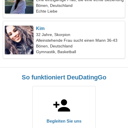
sucht
Bönen, Deutschland
Echte Liebe
Kim
32 Jahre, Skorpion
Alleinstehende Frau sucht einen Mann 36-43
Bönen, Deutschland
Gymnastik, Basketball
So funktioniert DeuDatingGo
Begleiten Sie uns