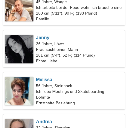
45 Jahre, Waage
Ich arbeite bei der Feuerwehr, ich brauche eine
nette Frau
180 cm (5'11"), 90 kg (198 Pfund)
Familie
Jenny
26 Jahre, Löwe
Frau sucht einen Mann
161 cm (5'4"), 52 kg (114 Pfund)
Echte Liebe
Melissa
56 Jahre, Steinbock
Ich liebe Meetings und Skateboarding
Bohmte
Ernsthafte Beziehung
Andrea
32 Jahre, Skorpion