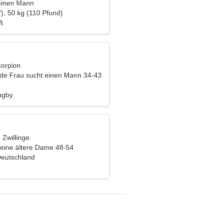
einen Mann
), 50 kg (110 Pfund)
t
korpion
nde Frau sucht einen Mann 34-43
ugby
, Zwillinge
eine ältere Dame 48-54
Deutschland