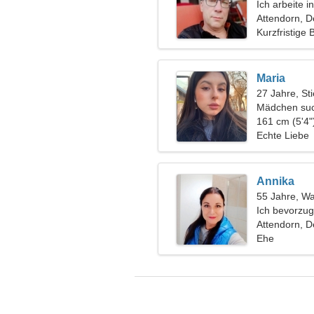
Ich arbeite 
brauche eine
Attendorn, D
Kurzfristige
Maria
27 Jahre, Sti
Mädchen suc
161 cm (5'4"
Echte Liebe
Annika
55 Jahre, W
Ich bevorzug
Attendorn, D
Ehe