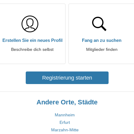
Erstellen Sie ein neues Profil
Fang an zu suchen
Beschreibe dich selbst
Mitglieder finden
Registrierung starten
Andere Orte, Städte
Mannheim
Erfurt
Marzahn-Mitte