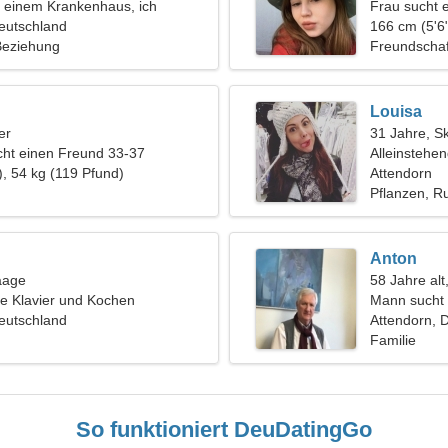
in einem Krankenhaus, ich
Frau sucht 
 nette Frau
eutschland
166 cm (5'6"
 Beziehung
Freundschaf
Louisa
er
31 Jahre, S
ht einen Freund 33-37
Alleinstehe
), 54 kg (119 Pfund)
Attendorn
Pflanzen, R
Anton
aage
58 Jahre alt
e Klavier und Kochen
Mann sucht 
eutschland
Attendorn, 
Familie
So funktioniert DeuDatingGo