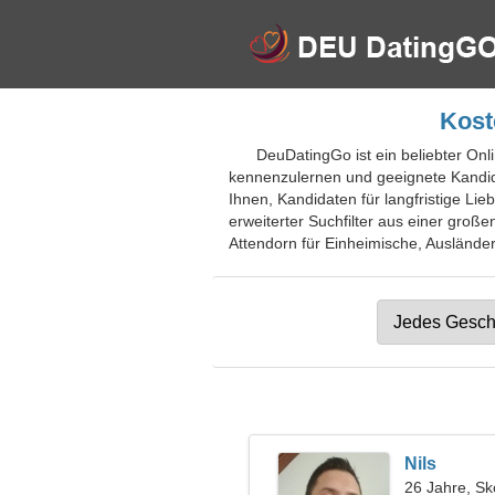
Kost
DeuDatingGo ist ein beliebter Onli
kennenzulernen und geeignete Kandid
Ihnen, Kandidaten für langfristige Li
erweiterter Suchfilter aus einer große
Attendorn für Einheimische, Ausländer,
Nils
26 Jahre, Sk