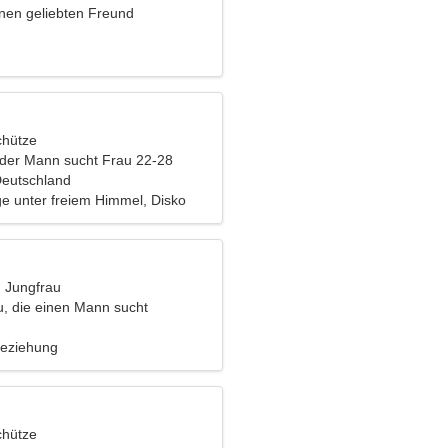
inen geliebten Freund
chütze
nder Mann sucht Frau 22-28
Deutschland
e unter freiem Himmel, Disko
, Jungfrau
au, die einen Mann sucht
Beziehung
chütze