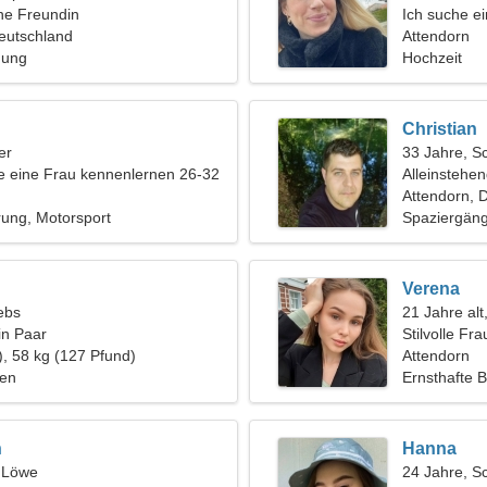
ine Freundin
Ich suche e
eutschland
Attendorn
hung
Hochzeit
Christian
er
33 Jahre, S
 eine Frau kennenlernen 26-32
Alleinstehe
Attendorn, 
ung, Motorsport
Spaziergäng
Verena
ebs
21 Jahre alt
in Paar
Stilvolle Fr
), 58 kg (127 Pfund)
Attendorn
fen
Ernsthafte 
n
Hanna
, Löwe
24 Jahre, S