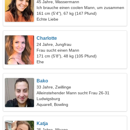
45 Jahre, Wassermann
Ich brauche einen coolen Mann, um zusammen
zu tanzen
161 cm (5'4"), 67 kg (147 Pfund)
Echte Liebe
Charlotte
24 Jahre, Jungfrau
Frau sucht einen Mann
171 cm (5'8"), 48 kg (105 Pfund)
Ehe
Bako
33 Jahre, Zwillinge
Alleinstehender Mann sucht Frau 26-31
Ludwigsburg
Aquarell, Bowling
Katja
25 Jahre, Waage