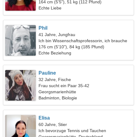
164 cm (5'5"), 51 kg (112 Pfund)
Echte Liebe
Phil
41 Jahre, Jungfrau
Ich bin Wissenschaftsprofessorin, ich brauche
eine charmante Frau
176 cm (5'10"), 84 kg (185 Pfund)
Echte Beziehung
Pauline
32 Jahre, Fische
Frau sucht ein Paar 35-42
Georgsmarienhütte
Badminton, Biologie
Elisa
60 Jahre, Stier
Ich bevorzuge Tennis und Tauchen
Georgsmarienhütte, Deutschland