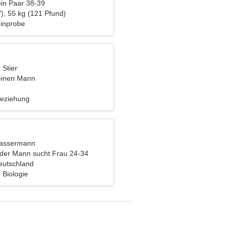
ein Paar 38-39
), 55 kg (121 Pfund)
inprobe
 Stier
einen Mann
Beziehung
Wassermann
nder Mann sucht Frau 24-34
Deutschland
 Biologie