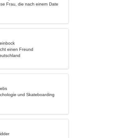
ose Frau, die nach einem Date
teinbock
cht einen Freund
Deutschland
rebs
chologie und Skateboarding
idder