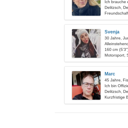
Ich brauche 
zusammen z
Delitzsch, D
Freundschaf
Svenja
30 Jahre, Ju
Alleinstehen
160 cm (5'3"
Motorsport, 
Marc
45 Jahre, Fi
Ich bin Offiz
ungewöhnlic
Delitzsch, D
Kurzfristige