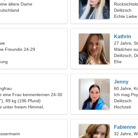
eine ältere Dame
Rücksichtsl
eutschland
sucht
Delitzsch
Echte Liebe
Kathrin
öwe
27 Jahre, S
ine Freundin 24-29
Mädchen su
Delitzsch, 
hung
Ehe
Jenny
ngfrau
60 Jahre, K
 eine Frau kennenlernen 24-30
Ich mag Psy
"), 89 kg (196 Pfund)
Delitzsch
 unter freiem Himmel,
Hochzeit
Fabienne
assermann
32 Jahre, W