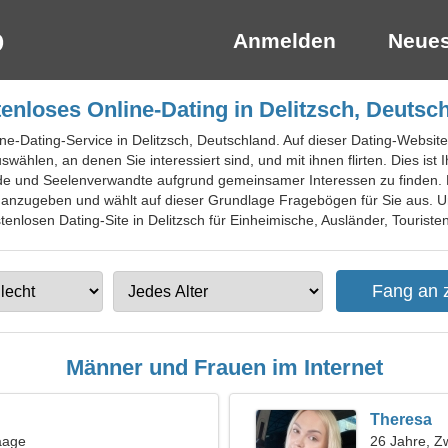
Anmelden
Neues
enloses Online-Dating in Delitzsch, Deutsc
ine-Dating-Service in Delitzsch, Deutschland. Auf dieser Dating-Website
wählen, an denen Sie interessiert sind, und mit ihnen flirten. Dies ist
e und Seelenverwandte aufgrund gemeinsamer Interessen zu finden. Da
 anzugeben und wählt auf dieser Grundlage Fragebögen für Sie aus. Un
tenlosen Dating-Site in Delitzsch für Einheimische, Ausländer, Touristen
Männer und Frauen im Internet
Theresa
aage
26 Jahre, Zw