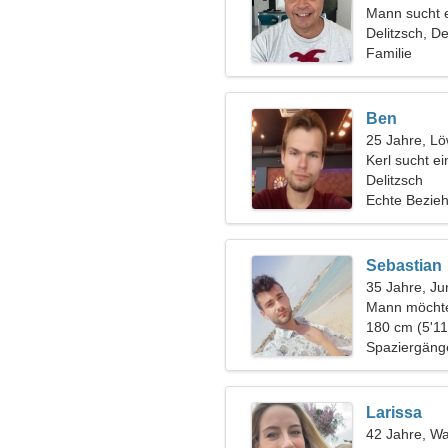
Mann sucht 
Delitzsch, D
Familie
Ben
25 Jahre, L
Kerl sucht e
Delitzsch
Echte Bezie
Sebastian
35 Jahre, Ju
Mann möchte
180 cm (5'11
Spaziergänge
Nachtclubs
Larissa
42 Jahre, W